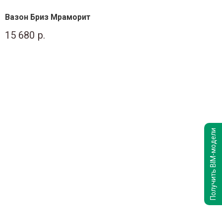
Вазон Бриз Мраморит
15 680
р.
Получить BIM-модели