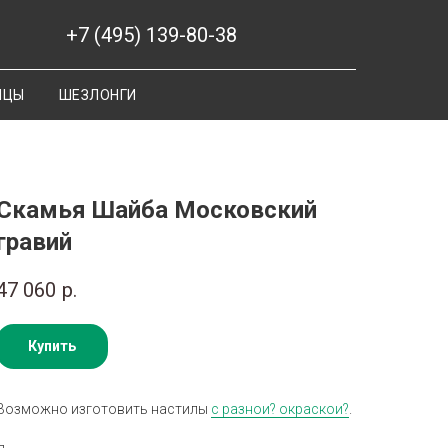
+7 (495) 139-80-38
ИЦЫ
ШЕЗЛОНГИ
Скамья Шайба Московский
гравий
47 060
р.
Купить
Возможно изготовить настилы
с разнои? окраскои?
.