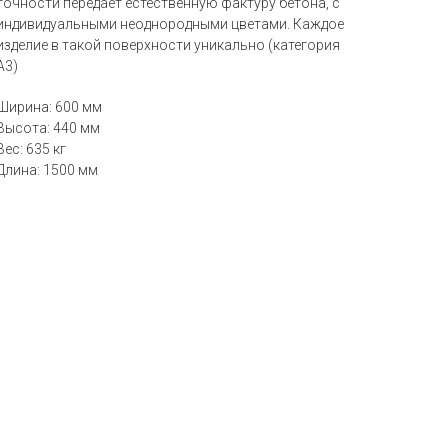
точности передает естественную фактуру бетона, с
индивидуальными неоднородными цветами. Каждое
изделие в такой поверхности уникально (категория
A3)
Ширина: 600 мм
Высота: 440 мм
Вес: 635 кг
Длина: 1500 мм