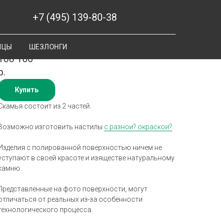
+7 (495) 139-80-38
Скамья Кольцо Мраморит
ИЦЫ
ШЕЗЛОНГИ
108 160
р.
Купить
Скамья состоит из 2 частей.
Возможно изготовить настилы
с разнои? окраскои?
.
Изделия с полированной поверхностью ничем не
уступают в своей красоте и изяществе натуральному
камню.
Представленные на фото поверхности, могут
отличаться от реальных из-за особенности
технологического процесса.