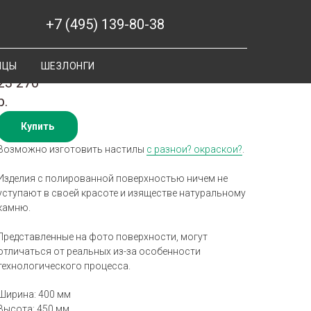
+7 (495) 139-80-38
Скамья Гарден 1 Тринити
ИЦЫ
ШЕЗЛОНГИ
23 270
р.
Купить
Возможно изготовить настилы
с разнои? окраскои?
.
Изделия с полированной поверхностью ничем не
уступают в своей красоте и изяществе натуральному
камню.
Представленные на фото поверхности, могут
отличаться от реальных из-за особенности
технологического процесса.
Ширина: 400 мм
Высота: 450 мм