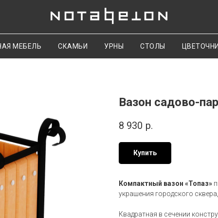
НАЯ МЕБЕЛЬ
СКАМЬИ
УРНЫ
СТОЛЫ
ЦВЕТОЧН
Вазон садово-па
8 930
р.
Купить
Компактный вазон «Топаз»
п
украшения городского сквера,
Квадратная в сечении констру